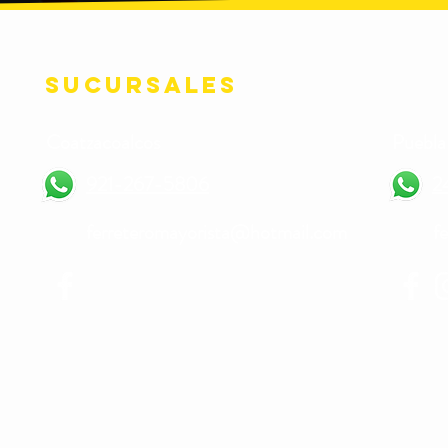
Sucursales
Coatzacoalcos
Puebla
921-267-5806
2
ferreteromayorista@hotmail.com
f