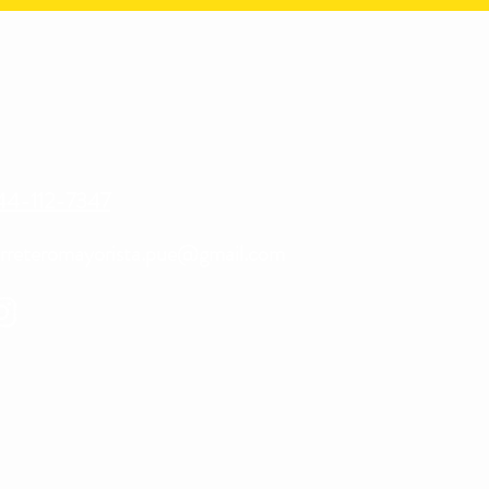
44-112-7347
erreteromayorista.pue@gmail.com