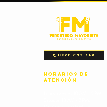
Quiero cotizar
HORARIOS de
atención
Lunes a viernes:
10 AM - 6 PM.
Sábados: 10 AM - 2 PM.
Domingos y días festivos: