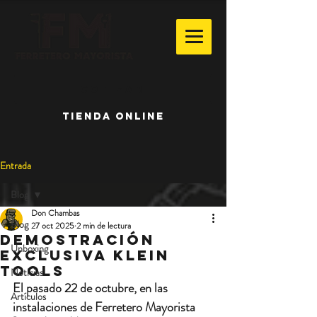
Cotizar
TIENDA ONLINE
Entrada
Blog
Don Chambas
Blog
27 oct 2025
2 min de lectura
Demostración
Unboxing
exclusiva klein
tools
Noticias
El pasado 
22 de octubre
, en las 
Artículos
instalaciones de 
Ferretero Mayorista 