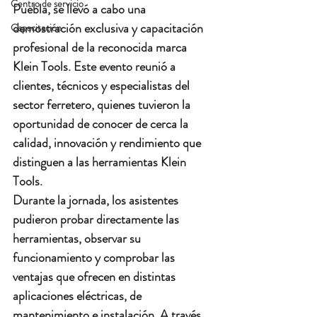
Centro de servicio
Puebla
, se llevó a cabo una 
demostración exclusiva y capacitación 
Capacitación
profesional
 de la reconocida marca 
Klein Tools
. Este evento reunió a 
clientes, técnicos y especialistas del 
sector ferretero, quienes tuvieron la 
oportunidad de conocer de cerca la 
calidad, innovación y rendimiento que 
distinguen a las herramientas Klein 
Tools.
Durante la jornada, los asistentes 
pudieron 
probar directamente las 
herramientas
, observar su 
funcionamiento y comprobar las 
ventajas que ofrecen en distintas 
aplicaciones eléctricas, de 
mantenimiento e instalación. A través 