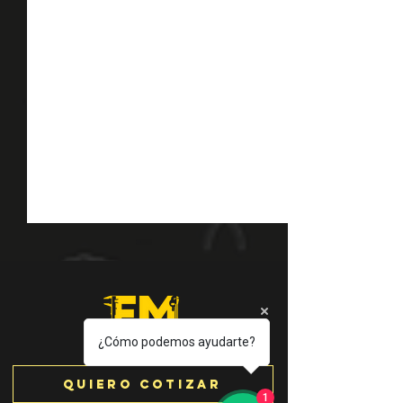
¿Cómo podemos ayudarte?
Micróme
Quiero cotizar
¡SURTEK llega
1