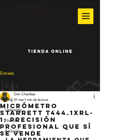
Cotizar
TIENDA ONLINE
Entrada
Blog
Don Chambas
Blog
31 mar
1 min de lectura
Micrómetro
Unboxing
Starrett T444.1XRL-
1: precisión
Noticias
profesional que sí
Artículos
se vende
La herramienta que 