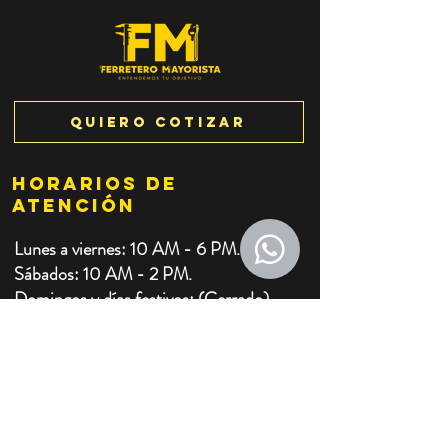
CORTACA
Quiero cotizar
¡SURTEK llega
GREENLEE
a Ferretero
Mayorista
HORARIOS de
Puebla con
atención
una
Lunes a viernes:
10 AM - 6 PM.
demostración
Sábados: 10 AM - 2 PM.
exclusiva!
Domingos y días festivos: (Cerrado).