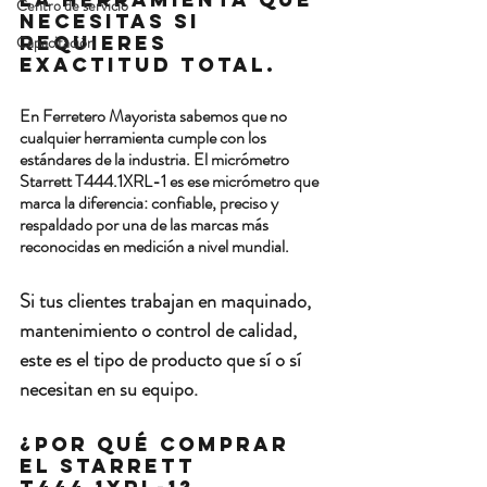
Centro de servicio
necesitas si 
requieres 
Capacitación
exactitud total.
En 
Ferretero Mayorista
 sabemos que no 
cualquier herramienta cumple con los 
estándares de la industria. El micrómetro 
Starrett T444.1XRL-1 es ese micrómetro que 
marca la diferencia: confiable, preciso y 
respaldado por una de las marcas más 
reconocidas en medición a nivel mundial.
Si tus clientes trabajan en maquinado, 
mantenimiento o control de calidad, 
este es el tipo de producto que 
sí o sí 
necesitan en su equipo
.
¿Por qué comprar 
el Starrett 